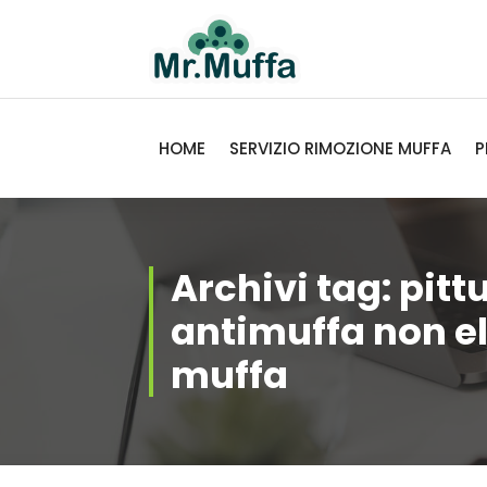
Vai
al
contenuto
Gli esperti della rimozione della
muffa
HOME
SERVIZIO RIMOZIONE MUFFA
P
Archivi tag: pitt
antimuffa non el
muffa