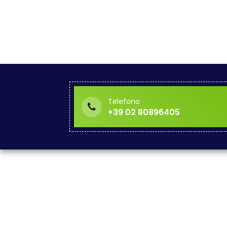
Telefono
+39 02 80896405