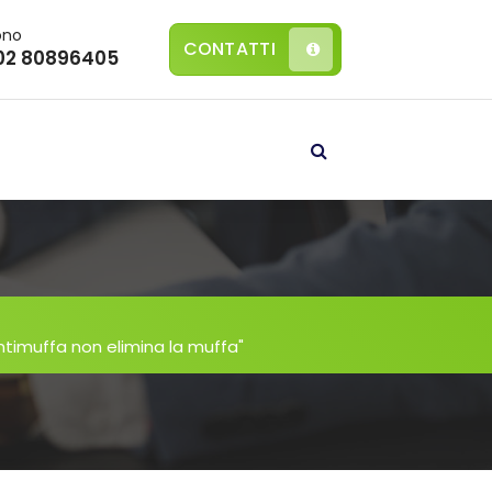
ono
CONTATTI
02 80896405
antimuffa non elimina la muffa"